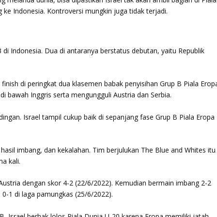
ke Indonesia. Kontroversi mungkin juga tidak terjadi.
 di Indonesia. Dua di antaranya berstatus debutan, yaitu Republik
ah finish di peringkat dua klasemen babak penyisihan Grup B Piala Erop
a di bawah Inggris serta mengungguli Austria dan Serbia.
ingan. Israel tampil cukup baik di sepanjang fase Grup B Piala Eropa
hasil imbang, dan kekalahan. Tim berjulukan The Blue and Whites itu
a kali.
ustria dengan skor 4-2 (22/6/2022). Kemudian bermain imbang 2-2
s 0-1 di laga pamungkas (25/6/2022).
, Israel berhak lolos Piala Dunia U-20 karena Eropa memiliki jatah