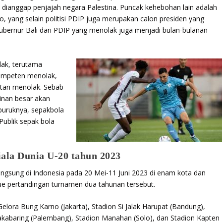
m dianggap penjajah negara Palestina. Puncak kehebohan lain adalah
 yang selain politisi PDIP juga merupakan calon presiden yang
Gubernur Bali dari PDIP yang menolak juga menjadi bulan-bulanan
ak, terutama
kompeten menolak,
utan menolak. Sebab
inan besar akan
buruknya, sepakbola
Publik sepak bola
iala Dunia U-20 tahun 2023
langsung di Indonesia pada 20 Mei-11 Juni 2023 di enam kota dan
ue pertandingan turnamen dua tahunan tersebut.
lora Bung Karno (Jakarta), Stadion Si Jalak Harupat (Bandung),
akabaring (Palembang), Stadion Manahan (Solo), dan Stadion Kapten 