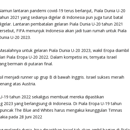
Namun lantaran pandemi covid-19 terus berlanjut, Piala Dunia U-20
tahun 2021 yang sedianya digelar di Indonesia pun juga turut batal
digelar. Lantaran pembatalan gelaran Piala Dunia U-20 tahun 2021
tersebut, FIFA menunjuk Indonesia akan jadi tuan rumah untuk Piala
Dunia U-20 2023.
Masalahnya untuk gelaran Piala Dunia U-20 2023, wakil Eropa diambil
dari Piala Eropa U-20 2022. Dalam kompetisi ini, ternyata Israel
ang bermain di putaran final.
asil menjadi runner up grup B di bawah Inggris. Israel sukses meraih
enang atas Austria.
pa U-19 tahun 2022 sekaligus membuat mereka dipastikan
 2023 yang berlangsung di Indonesia. Di Piala Eropa U-19 tahun
tai puncak The Blue and Whites harus mengakui keunggulan Timnas
vakia pada 28 Juni 2022
g melanda dunia, bisa dipastikan Israel tak akan ambil bagian di Piala