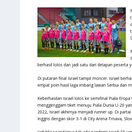
berhasil lolos dan jadi satu dari delapan peserta y
Di putaran final Israel tampil moncer. Israel berh
empat poin hasil laga imbang lawan Serbia dan m
Keberhasilan Israel lolos ke semifinal Piala Ero
menggenggam tiket menuju Piala Dunia U-20 yang
2022, Israel akhirnya menjadi runner up. Di par
Inggris dengan skor 3-1 di City Arena Trnava, Slo
Jadi bila seandainya tak ada pandemi covid-19 yan