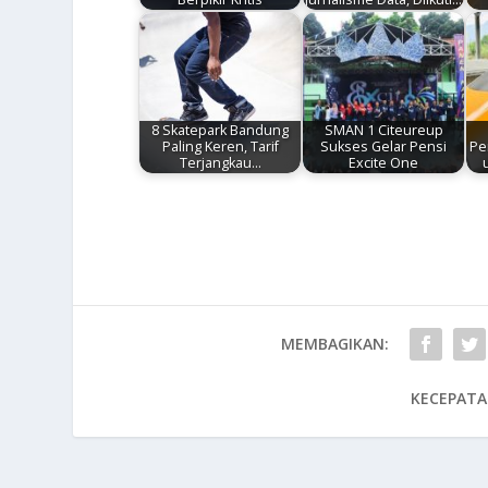
8 Skatepark Bandung
SMAN 1 Citeureup
Paling Keren, Tarif
Sukses Gelar Pensi
Pe
Terjangkau…
Excite One
MEMBAGIKAN:
KECEPATA