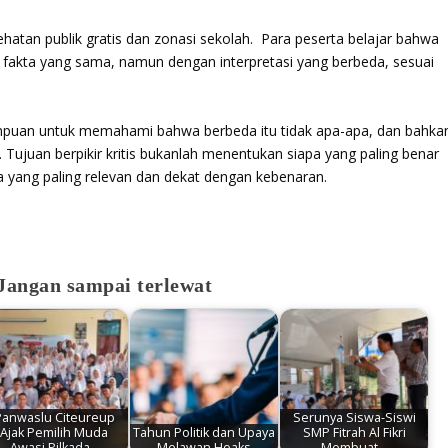
hatan publik gratis dan zonasi sekolah. Para peserta belajar bahwa
n fakta yang sama, namun dengan interpretasi yang berbeda, sesuai
mpuan untuk memahami bahwa berbeda itu tidak apa-apa, dan bahka
Tujuan berpikir kritis bukanlah menentukan siapa yang paling benar
a yang paling relevan dan dekat dengan kebenaran.
. Jangan sampai terlewat
Panwaslu Citeureup
Serunya Siswa-Siswi
Ajak Pemilih Muda
Tahun Politik dan Upaya
SMP Fitrah Al Fikri
Awasi Pilkada…
Melawan Hoaks
Membuat…