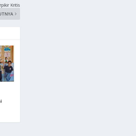
ikir Kritis
UTNYA
i