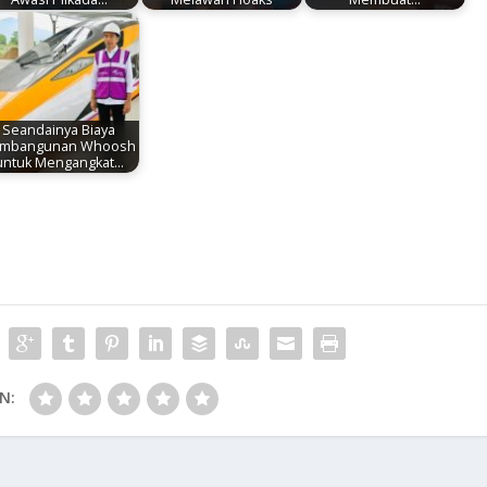
Seandainya Biaya
mbangunan Whoosh
untuk Mengangkat…
N: