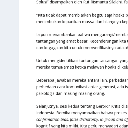
Solusi” disampaikan oleh Rut Rismanta Silalahi, f
“Kita tidak dapat membiarkan begitu saja hoaks 
menimbulkan kepanikan massa dan hilangnya kepe
Ia pun menambahkan bahwa mengurangi/membata
tantangan yang amat besar. Kecenderungan kita 
dan kegagalan kita untuk memverifikasinya adala
Untuk mengidentifikasi tantangan-tantangan yan
mereka temui/amati ketika melawan hoaks di kel
Beberapa jawaban mereka antara lain, perbedaan t
perbedaan cara komunikasi antar generasi, ada 
psikologis dari masing-masing orang.
Selanjutnya, sesi kedua tentang Berpikir Kritis di
Indonesia. Bernika menyampaikan bahwa proses ber
confirmation bias, false dichotomy, in-group and aff
kognitif yang kita miliki. Kita perlu menyadari ad