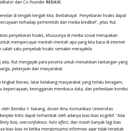
asilitator dan Co-founder
REDAXI
.
beredar di tengah-tengah kita. Berbahaya! Penyebaran hoaks dapat
rcayaan terhadap pemerintah dan media kredibel”, jelas Rut.
si penyebaran hoaks, khususnya di media sosial merupakan
untuk mempercayai mentah-mentah apa yang kita baca di internet
h salah satu penyebab hoaks semakin merajalela.
g ada, Rut mengajak para peserta untuk menuliskan tantangan yang
uarga, pekerjaan dan masyarakat.
ingkat literasi, latar belakang masyarakat yang terlalu beragam,
isu kepercayaan, keengganan membaca data, dan perbedaan kondisi
isi oleh Bernika Y. Narang, dosen Ilmu Komunikasi Universitas
pikir kritis dapat terhambat oleh adanya bias-bias kognitif. ”Ada
inity bias, overconfidence, halo effect
, dan masih banyak lagi bias
anya bias-bias ini ketika mengonsumsi informasi agar tidak terjebak