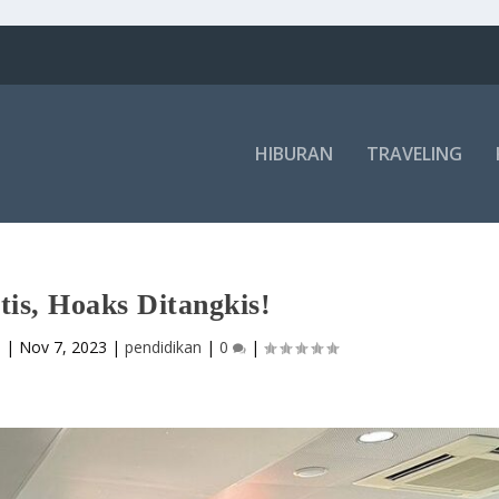
HIBURAN
TRAVELING
is, Hoaks Ditangkis!
i
|
Nov 7, 2023
|
pendidikan
|
0
|