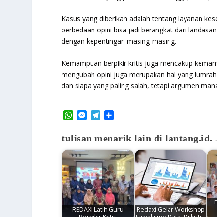
Kasus yang diberikan adalah tentang layanan kese
perbedaan opini bisa jadi berangkat dari landasa
dengan kepentingan masing-masing.
Kemampuan berpikir kritis juga mencakup kema
mengubah opini juga merupakan hal yang lumrah. 
dan siapa yang paling salah, tetapi argumen man
W
M
T
S
h
e
e
h
a
s
l
a
tulisan menarik lain di lantang.id
t
s
e
r
s
e
g
e
A
n
r
p
g
a
p
e
m
r
REDAXI Latih Guru
Redaxi Gelar Workshop
Berpikir Kritis
Jurnalisme Data, Diikuti…