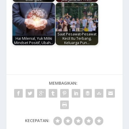
Saat Pesawat-Pesawat
Hai Milenial, Yuk Miliki
Kecil Itu Terbang,
Mindset Positif, Ubah…
Keluarga Pun…
MEMBAGIKAN:
KECEPATAN: