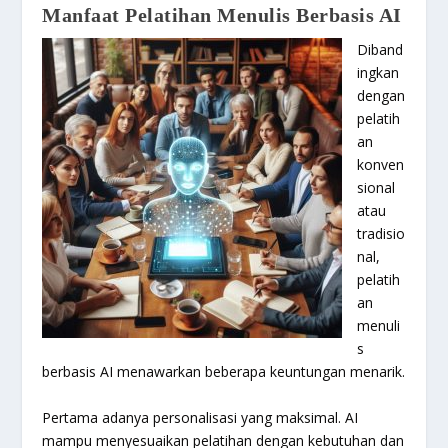
Manfaat Pelatihan Menulis Berbasis AI
Diband
ingkan
dengan
pelatih
an
konven
sional
atau
tradisio
nal,
pelatih
an
menuli
s
berbasis AI menawarkan beberapa keuntungan menarik.
Pertama adanya personalisasi yang maksimal. AI
mampu menyesuaikan pelatihan dengan kebutuhan dan