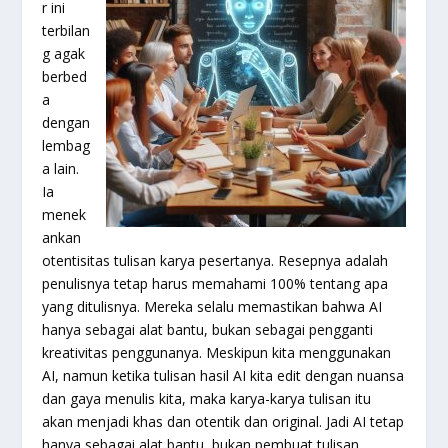
r ini
terbilan
g agak
berbed
a
dengan
lembag
a lain.
Ia
menek
ankan
otentisitas tulisan karya pesertanya. Resepnya adalah
penulisnya tetap harus memahami 100% tentang apa
yang ditulisnya. Mereka selalu memastikan bahwa AI
hanya sebagai alat bantu, bukan sebagai pengganti
kreativitas penggunanya. Meskipun kita menggunakan
AI, namun ketika tulisan hasil AI kita edit dengan nuansa
dan gaya menulis kita, maka karya-karya tulisan itu
akan menjadi khas dan otentik dan original. Jadi AI tetap
hanya sebagai alat bantu, bukan pembuat tulisan.