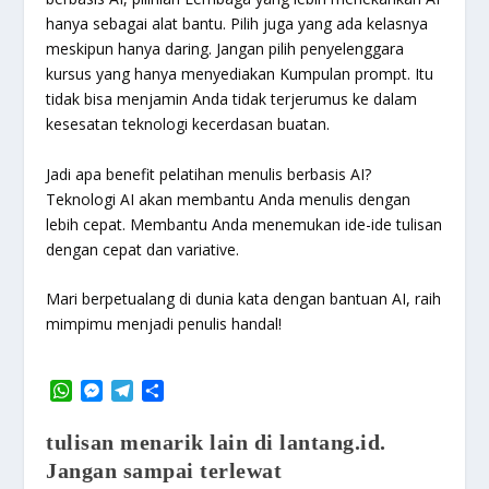
hanya sebagai alat bantu. Pilih juga yang ada kelasnya
meskipun hanya daring. Jangan pilih penyelenggara
kursus yang hanya menyediakan Kumpulan prompt. Itu
tidak bisa menjamin Anda tidak terjerumus ke dalam
kesesatan teknologi kecerdasan buatan.
Jadi apa benefit pelatihan menulis berbasis AI?
Teknologi AI akan membantu Anda menulis dengan
lebih cepat. Membantu Anda menemukan ide-ide tulisan
dengan cepat dan variative.
Mari berpetualang di dunia kata dengan bantuan AI, raih
mimpimu menjadi penulis handal!
W
M
T
S
h
e
e
h
a
s
l
a
tulisan menarik lain di lantang.id.
t
s
e
r
Jangan sampai terlewat
s
e
g
e