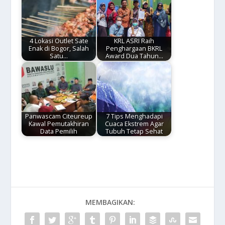
4 Lokasi Outlet Sate
KRL ASRI Raih
Enak di Bogor, Salah
Penghargaan BKRL
Satu…
Award Dua Tahun…
Panwascam Citeureup
7 Tips Menghadapi
Kawal Pemutakhiran
Cuaca Ekstrem Agar
Data Pemilih
Tubuh Tetap Sehat
MEMBAGIKAN: