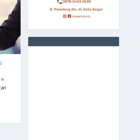
i
ari