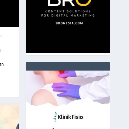
s
|
an