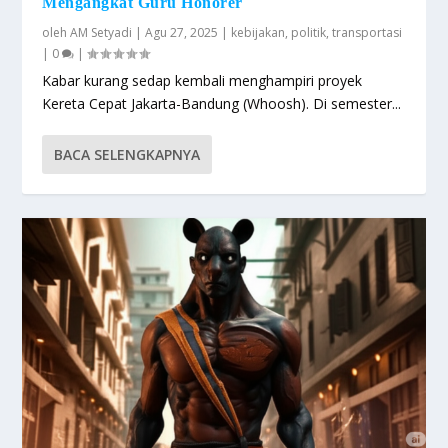
Mengangkat Guru Honorer
oleh
AM Setyadi
|
Agu 27, 2025
|
kebijakan
,
politik
,
transportasi
|
0
|
Kabar kurang sedap kembali menghampiri proyek
Kereta Cepat Jakarta-Bandung (Whoosh). Di semester...
BACA SELENGKAPNYA