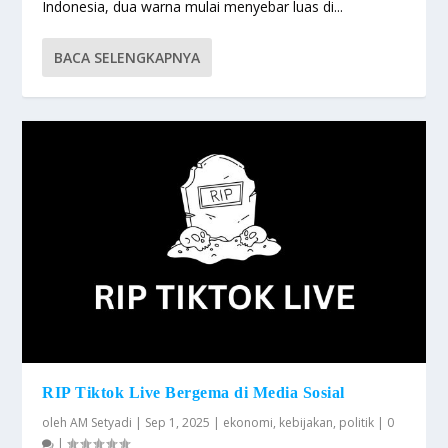
Indonesia, dua warna mulai menyebar luas di...
BACA SELENGKAPNYA
RIP Tiktok Live Bergema di Media Sosial
oleh
AM Setyadi
|
Sep 1, 2025
|
ekonomi
,
kebijakan
,
politik
|
0
|