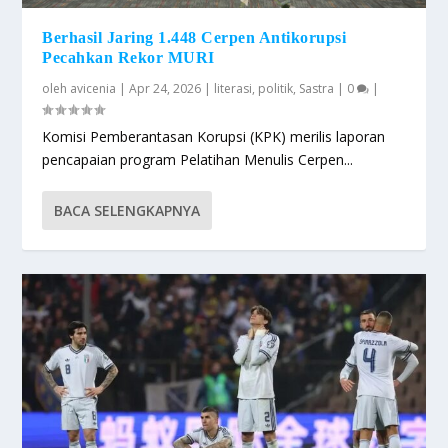
Berhasil Jaring 1.448 Cerpen Antikorupsi
Pecahkan Rekor MURI
oleh
avicenia
|
Apr 24, 2026
|
literasi
,
politik
,
Sastra
|
0
|
Komisi Pemberantasan Korupsi (KPK) merilis laporan
pencapaian program Pelatihan Menulis Cerpen...
BACA SELENGKAPNYA