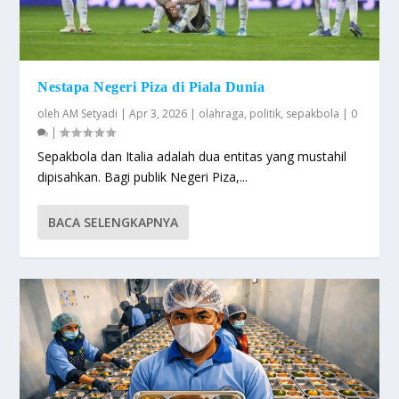
Nestapa Negeri Piza di Piala Dunia
oleh
AM Setyadi
|
Apr 3, 2026
|
olahraga
,
politik
,
sepakbola
|
0
|
Sepakbola dan Italia adalah dua entitas yang mustahil
dipisahkan. Bagi publik Negeri Piza,...
BACA SELENGKAPNYA