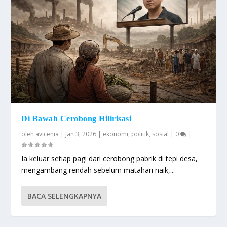
Di Bawah Cerobong Hilirisasi
oleh
avicenia
|
Jan 3, 2026
|
ekonomi
,
politik
,
sosial
|
0
|
Ia keluar setiap pagi dari cerobong pabrik di tepi desa,
mengambang rendah sebelum matahari naik,...
BACA SELENGKAPNYA