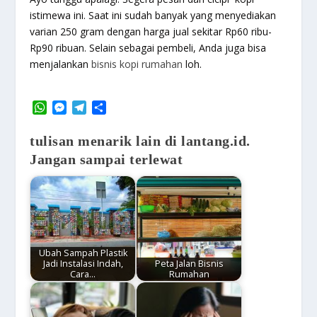
istimewa ini. Saat ini sudah banyak yang menyediakan
varian 250 gram dengan harga jual sekitar Rp60 ribu-
Rp90 ribuan. Selain sebagai pembeli, Anda juga bisa
menjalankan
bisnis kopi rumahan
loh.
W
M
T
S
h
e
e
h
a
s
l
a
tulisan menarik lain di lantang.id.
t
s
e
r
Jangan sampai terlewat
s
e
g
e
A
n
r
p
g
a
p
e
m
r
Ubah Sampah Plastik
Jadi Instalasi Indah,
Peta Jalan Bisnis
Cara…
Rumahan