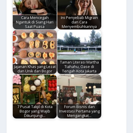
Cara Mencegah
Ini Penyebab Migrain
Ngantuk di Siang Hari
dan Cara
Saat Puasa
Menyembuhkannya
Taman Literasi Martha
Jajanan Khas yang Lezat
Tiahahu, Oase di
dan Unik dari Bogor
Tengah Kota Jakarta
7 Pusat Takjil di Kota
Forum Bisnis dan
Bogor yang Wajib
Investasi Pertama yang
Dikunjungi…
Mengangkat…