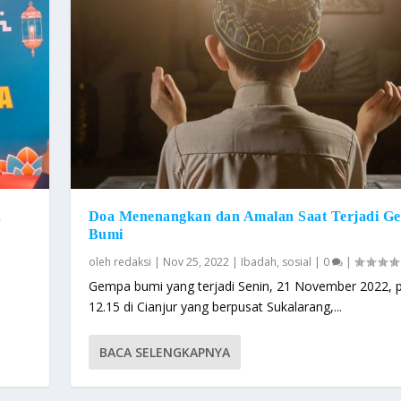
h
Doa Menenangkan dan Amalan Saat Terjadi G
Bumi
oleh
redaksi
|
Nov 25, 2022
|
Ibadah
,
sosial
|
0
|
Gempa bumi yang terjadi Senin, 21 November 2022, p
12.15 di Cianjur yang berpusat Sukalarang,...
BACA SELENGKAPNYA