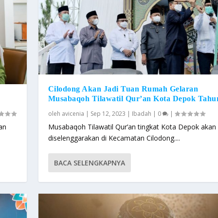
Cilodong Akan Jadi Tuan Rumah Gelaran
Musabaqoh Tilawatil Qur’an Kota Depok Tahu
oleh
avicenia
|
Sep 12, 2023
|
Ibadah
|
0
|
an
Musabaqoh Tilawatil Qur’an tingkat Kota Depok akan
diselenggarakan di Kecamatan Cilodong....
BACA SELENGKAPNYA