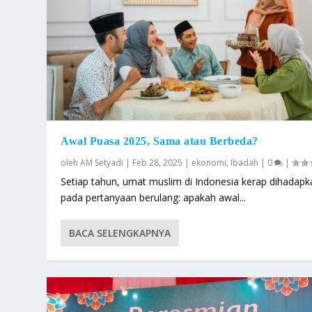
Awal Puasa 2025, Sama atau Berbeda?
oleh
AM Setyadi
|
Feb 28, 2025
|
ekonomi
,
Ibadah
|
0
|
Setiap tahun, umat muslim di Indonesia kerap dihadapk
pada pertanyaan berulang: apakah awal...
BACA SELENGKAPNYA