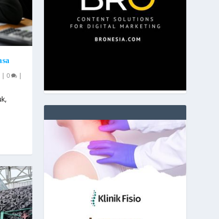
asa
|
0
|
uk,