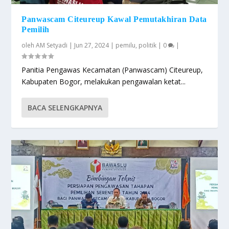
Panwascam Citeureup Kawal Pemutakhiran Data
Pemilih
oleh
AM Setyadi
|
Jun 27, 2024
|
pemilu
,
politik
|
0
|
Panitia Pengawas Kecamatan (Panwascam) Citeureup,
Kabupaten Bogor, melakukan pengawalan ketat...
BACA SELENGKAPNYA