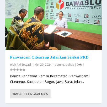
Panwascam Citeureup Jalankan Seleksi PKD
oleh
AM Setyadi
|
Mei 29, 2024
|
pemilu
,
politik
|
0
|
Panitia Pengawas Pemilu Kecamatan (Panwascam)
Citeureup, Kabupaten Bogor, Jawa Barat telah...
BACA SELENGKAPNYA