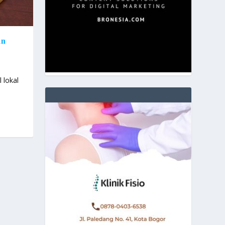
an
 lokal