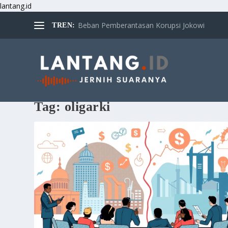
lantang.id
Beban Pemberantasan Korupsi Jokowi
TREN:
Tag:
oligarki