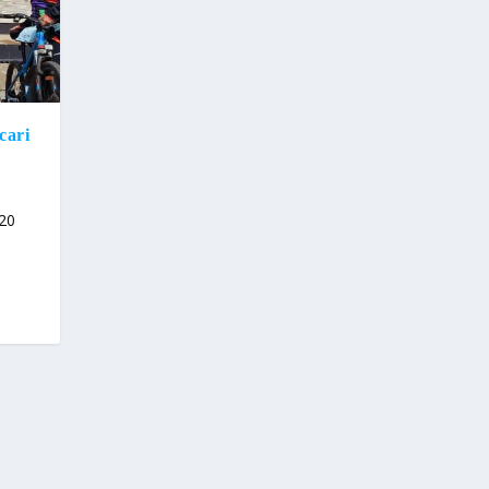
cari
020