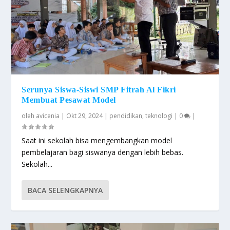
Serunya Siswa-Siswi SMP Fitrah Al Fikri
Membuat Pesawat Model
oleh
avicenia
|
Okt 29, 2024
|
pendidikan
,
teknologi
|
0
|
Saat ini sekolah bisa mengembangkan model
pembelajaran bagi siswanya dengan lebih bebas.
Sekolah...
BACA SELENGKAPNYA