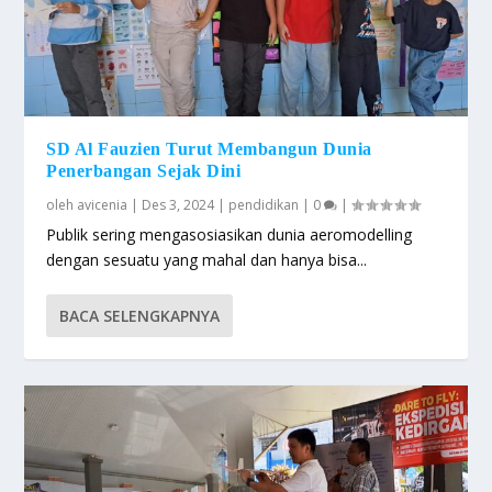
SD Al Fauzien Turut Membangun Dunia
Penerbangan Sejak Dini
oleh
avicenia
|
Des 3, 2024
|
pendidikan
|
0
|
Publik sering mengasosiasikan dunia aeromodelling
dengan sesuatu yang mahal dan hanya bisa...
BACA SELENGKAPNYA