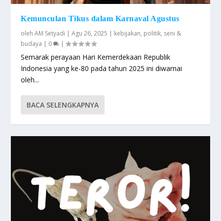
Kemunculan Tikus dalam Karnaval Agustus
oleh
AM Setyadi
|
Agu 26, 2025
|
kebijakan
,
politik
,
seni &
budaya
|
0
|
Semarak perayaan Hari Kemerdekaan Republik
Indonesia yang ke-80 pada tahun 2025 ini diwarnai
oleh...
BACA SELENGKAPNYA