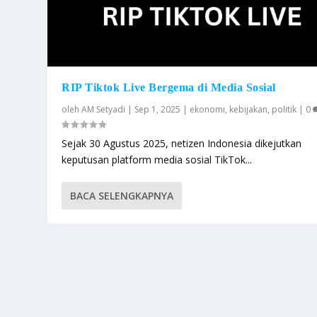
RIP Tiktok Live Bergema di Media Sosial
oleh
AM Setyadi
|
Sep 1, 2025
|
ekonomi
,
kebijakan
,
politik
|
0
Sejak 30 Agustus 2025, netizen Indonesia dikejutkan
keputusan platform media sosial TikTok...
BACA SELENGKAPNYA