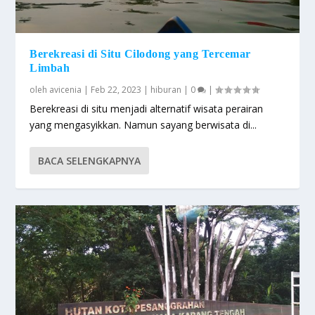
Berekreasi di Situ Cilodong yang Tercemar
Limbah
oleh
avicenia
|
Feb 22, 2023
|
hiburan
|
0
|
Berekreasi di situ menjadi alternatif wisata perairan
yang mengasyikkan. Namun sayang berwisata di...
BACA SELENGKAPNYA