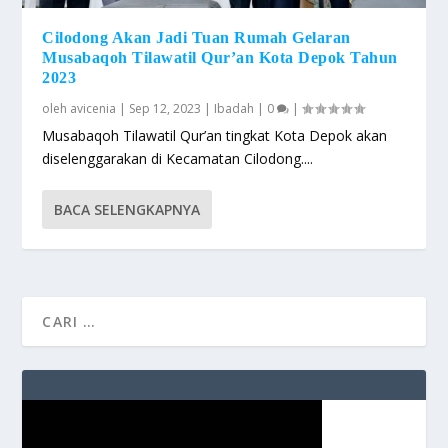
Cilodong Akan Jadi Tuan Rumah Gelaran
Musabaqoh Tilawatil Qur’an Kota Depok Tahun
2023
oleh
avicenia
|
Sep 12, 2023
|
Ibadah
|
0
|
Musabaqoh Tilawatil Qur’an tingkat Kota Depok akan
diselenggarakan di Kecamatan Cilodong....
BACA SELENGKAPNYA