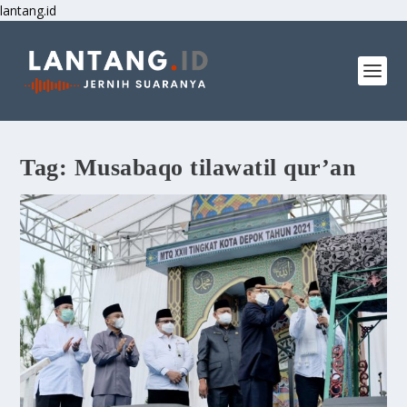
lantang.id
Tag:
Musabaqo tilawatil qur’an