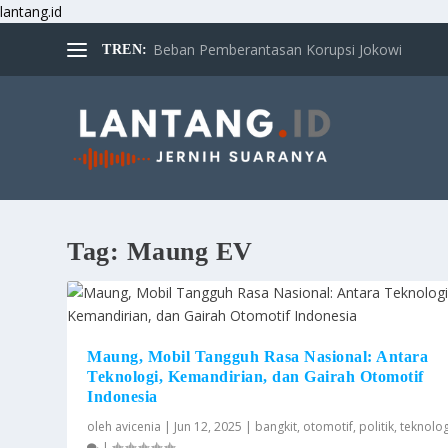
lantang.id
Beban Pemberantasan Korupsi Jokowi
TREN:
Tag:
Maung EV
Maung, Mobil Tangguh Rasa Nasional: Antara
Teknologi, Kemandirian, dan Gairah Otomotif
Indonesia
oleh
avicenia
|
Jun 12, 2025
|
bangkit
,
otomotif
,
politik
,
teknolog
|