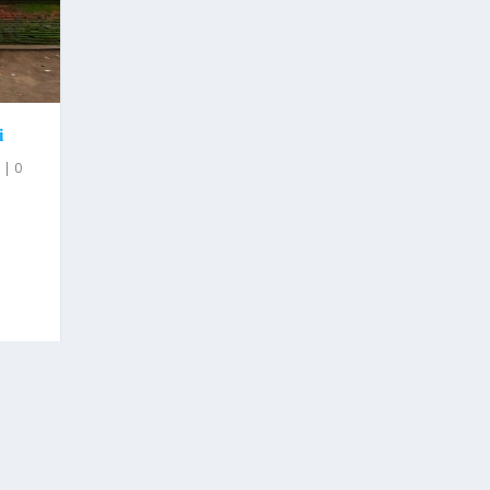
i
g
|
0