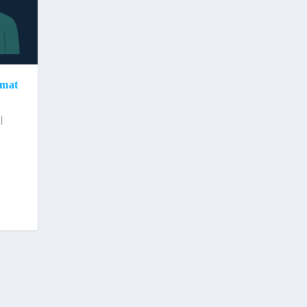
Umat
|