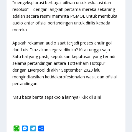
“mengeksplorasi berbagai pilihan untuk eskalasi dan
resolusi” – dengan langkah pertama mereka sekarang
adalah secara resmi meminta PGMOL untuk membuka
audio antar ofisial pertandingan untuk dirilis kepada
mereka.
Apakah rekaman audio saat terjadi proses anulir gol
dari Luis Diaz akan segera dibuka? Kita tunggu saja.
Satu hal yang pasti, keputusan-keputusan yang terjadi
selama pertandingan antara Tottenham Hotspur
dengan Liverpool di akhir September 2023 lalu
mengindikasikan ketidakprofesionalan wasit dan ofisial
pertandingan.
Mau baca berita sepakbola lainnya? Klik
di sini
W
M
T
S