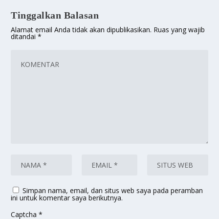
Tinggalkan Balasan
Alamat email Anda tidak akan dipublikasikan.
Ruas yang wajib
ditandai
*
Simpan nama, email, dan situs web saya pada peramban
ini untuk komentar saya berikutnya.
Captcha
*