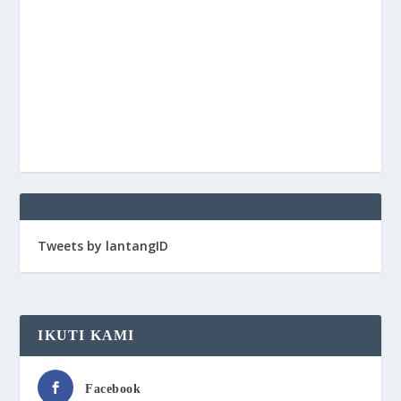
Tweets by lantangID
IKUTI KAMI
Facebook