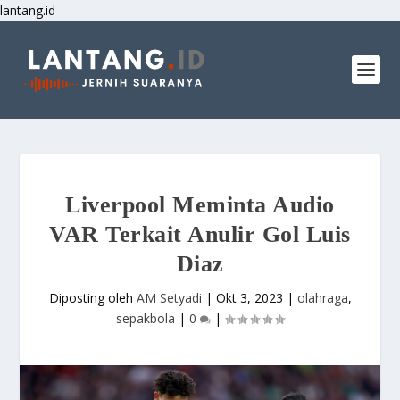
lantang.id
Liverpool Meminta Audio
VAR Terkait Anulir Gol Luis
Diaz
Diposting oleh
AM Setyadi
|
Okt 3, 2023
|
olahraga
,
sepakbola
|
0
|