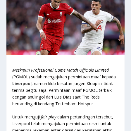
Meskipun Professional Game Match Officials Limited
(PGMOL) sudah mengajukan permintaan maaf kepada
Liverpool
, namun klub besutan Jurgen Klopp ini tidak
terima begitu saja. Permintaan maaf PGMOL terbaik
dengan anulir gol dari Luis Diaz saat The Reds
bertanding di kendang Tottenham Hotspur.
Untuk menguji
fair play
dalam pertandingan tersebut,
Liverpool telah mengajukan permintaan resmi untuk
menerima rekaman antar-ofisial dari kekalahan akhir