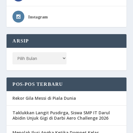
Instagram
ARSIP
POS-POS TERBARU
Rekor Gila Messi di Piala Dunia
Taklukkan Langit Pusdirga, Siswa SMP IT Darul
Abidin Unjuk Gigi di Darbi Aero Challenge 2026
Menolak Ilusi Angka Ketika Dompet Kelas