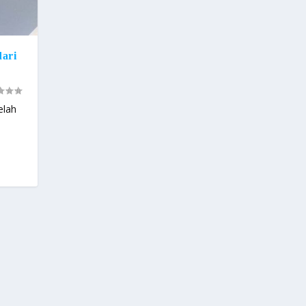
dari
elah