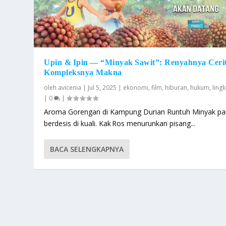
Upin & Ipin — “Minyak Sawit”: Renyahnya Cerit
Kompleksnya Makna
oleh
avicenia
|
Jul 5, 2025
|
ekonomi
,
film
,
hiburan
,
hukum
,
ling
|
0
|
Aroma Gorengan di Kampung Durian Runtuh Minyak p
berdesis di kuali. Kak Ros menurunkan pisang...
BACA SELENGKAPNYA