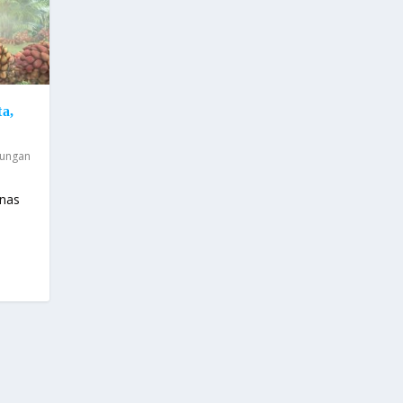
a,
kungan
anas